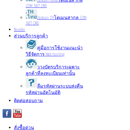
Domain name
โดเมนสากล
.COM .NET .ORG
Domain .TH
โดเมนสากล .COM
.NET .ORG
Reseller
ส่วนบริการลูกค้า
คู่มือการใช้งาน
แนะนำ
วิธีจัดการ Web hosting
วางบัตรบริการ
เฉพาะ
ลูกค้าที่ลงทะเบียนเท่านั้น
ลืมรหัสผ่าน
ระบบส่งคืน
รหัสผ่านอัตโนมัติ
ติดต่อสอบถาม
สั่งซื้อด่วน