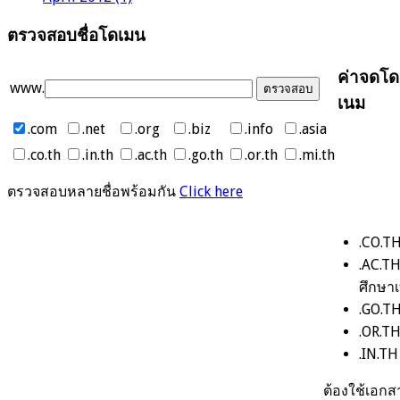
ตรวจสอบชื่อโดเมน
ค่าจดโด
www.
เนม
.com
.net
.org
.biz
.info
.asia
.co.th
.in.th
.ac.th
.go.th
.or.th
.mi.th
ตรวจสอบหลายชื่อพร้อมกัน
Click here
.CO.TH
.AC.T
ศึกษาเ
.GO.TH
.OR.TH
.IN.T
ต้องใช้เอ