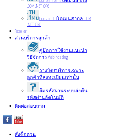
Domain name
โดเมนสากล
.COM .NET .ORG
Domain .TH
โดเมนสากล .COM
.NET .ORG
Reseller
ส่วนบริการลูกค้า
คู่มือการใช้งาน
แนะนำ
วิธีจัดการ Web hosting
วางบัตรบริการ
เฉพาะ
ลูกค้าที่ลงทะเบียนเท่านั้น
ลืมรหัสผ่าน
ระบบส่งคืน
รหัสผ่านอัตโนมัติ
ติดต่อสอบถาม
สั่งซื้อด่วน