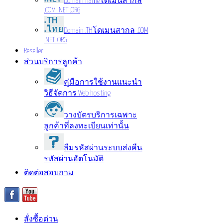
Domain name
โดเมนสากล
.COM .NET .ORG
Domain .TH
โดเมนสากล .COM
.NET .ORG
Reseller
ส่วนบริการลูกค้า
คู่มือการใช้งาน
แนะนำ
วิธีจัดการ Web hosting
วางบัตรบริการ
เฉพาะ
ลูกค้าที่ลงทะเบียนเท่านั้น
ลืมรหัสผ่าน
ระบบส่งคืน
รหัสผ่านอัตโนมัติ
ติดต่อสอบถาม
สั่งซื้อด่วน