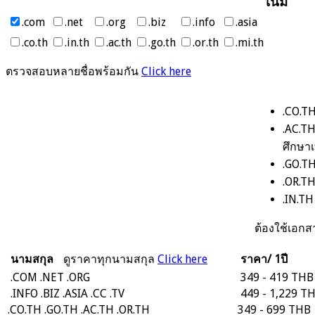
เนม
.com
.net
.org
.biz
.info
.asia
.co.th
.in.th
.ac.th
.go.th
.or.th
.mi.th
ตรวจสอบหลายชื่อพร้อมกัน
Click here
.CO.TH
.AC.T
ศึกษาเ
.GO.TH
.OR.TH
.IN.T
ต้องใช้เอ
นามสกุล
ดูราคาทุกนามสกุล
Click here
ราคา/ 1ปี
.COM
.NET
.ORG
349 - 419 THB
.INFO
.BIZ
.ASIA
.CC
.TV
449 - 1,229 T
.CO.TH
.GO.TH
.AC.TH
.OR.TH
349 - 699 THB