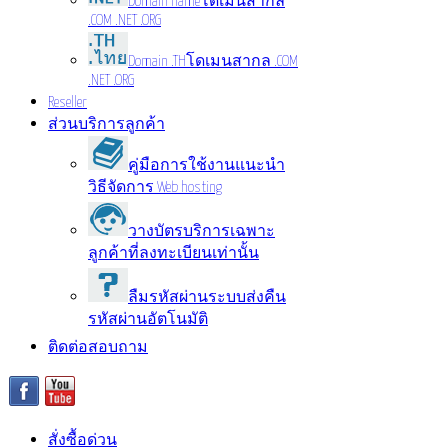
Domain name
โดเมนสากล
.COM .NET .ORG
Domain .TH
โดเมนสากล .COM
.NET .ORG
Reseller
ส่วนบริการลูกค้า
คู่มือการใช้งาน
แนะนำ
วิธีจัดการ Web hosting
วางบัตรบริการ
เฉพาะ
ลูกค้าที่ลงทะเบียนเท่านั้น
ลืมรหัสผ่าน
ระบบส่งคืน
รหัสผ่านอัตโนมัติ
ติดต่อสอบถาม
สั่งซื้อด่วน