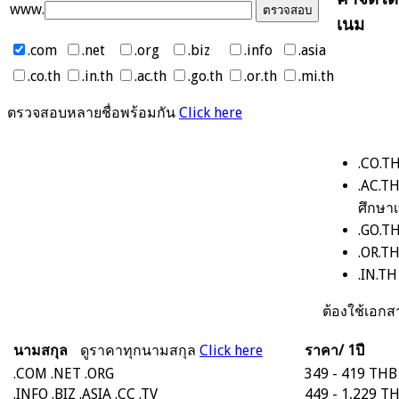
ค่าจดโด
www.
เนม
.com
.net
.org
.biz
.info
.asia
.co.th
.in.th
.ac.th
.go.th
.or.th
.mi.th
ตรวจสอบหลายชื่อพร้อมกัน
Click here
.CO.TH
.AC.T
ศึกษาเ
.GO.TH
.OR.TH
.IN.T
ต้องใช้เอ
นามสกุล
ดูราคาทุกนามสกุล
Click here
ราคา/ 1ปี
.COM
.NET
.ORG
349 - 419 THB
.INFO
.BIZ
.ASIA
.CC
.TV
449 - 1,229 T