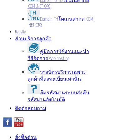
Domain name
โดเมนสากล
.COM .NET .ORG
Domain .TH
โดเมนสากล .COM
.NET .ORG
Reseller
ส่วนบริการลูกค้า
คู่มือการใช้งาน
แนะนำ
วิธีจัดการ Web hosting
วางบัตรบริการ
เฉพาะ
ลูกค้าที่ลงทะเบียนเท่านั้น
ลืมรหัสผ่าน
ระบบส่งคืน
รหัสผ่านอัตโนมัติ
ติดต่อสอบถาม
สั่งซื้อด่วน