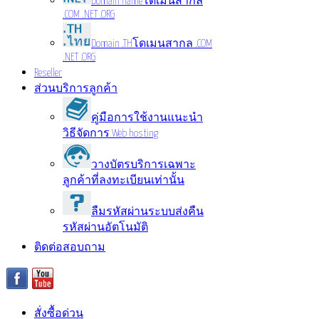
Domain name
โดเมนสากล
.COM .NET .ORG
Domain .TH
โดเมนสากล .COM
.NET .ORG
Reseller
ส่วนบริการลูกค้า
คู่มือการใช้งาน
แนะนำ
วิธีจัดการ Web hosting
วางบัตรบริการ
เฉพาะ
ลูกค้าที่ลงทะเบียนเท่านั้น
ลืมรหัสผ่าน
ระบบส่งคืน
รหัสผ่านอัตโนมัติ
ติดต่อสอบถาม
สั่งซื้อด่วน