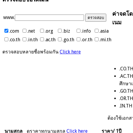
ตรวจสอบชื่อโดเมน
ค่าจดโด
www.
เนม
.com
.net
.org
.biz
.info
.asia
.co.th
.in.th
.ac.th
.go.th
.or.th
.mi.th
ตรวจสอบหลายชื่อพร้อมกัน
Click here
.CO.TH
.AC.T
ศึกษาเ
.GO.TH
.OR.TH
.IN.T
ต้องใช้เอ
นามสกุล
ดูราคาทุกนามสกุล
Click here
ราคา/ 1ปี